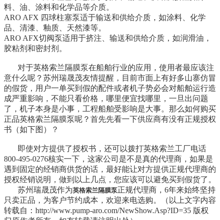
料、油、涂料和化学品等介质。
ARO AFX 四球柱塞泵适于输送和供给介质，如涂料、化学
品、清漆、釉质、天然漆等。
ARO AFX切阀泵适用于挤注、输送和供给介质，如润滑油，
胶粘剂和密封剂。
对于英格索兰隔膜泵在船舶行业的应用，使用者最应该注
意什么呢？苏州瑞晟茂友情提醒，目前市面上有好多山寨仿冒
的假货，用户一单买到假的配件或者机子势必会对船舶运行造
成严重影响，不能只看价格，哪里便宜找哪里，一旦出问题
了，机子本身是小事，工程船舶受影响是大事。那么如何购买
正品英格索兰隔膜泵呢？首先先看一下供应商有没有正规授权
书（如下图）？
即使对方提供了授权书，还可以拨打英格索兰工厂电话
800-495-0276
核实一下，这家公司是不是真的代理商，如果是
遇到固定的经销商供货的话，最好能让对方提供正规代理商的
授权经销说明，做到以上几点，您应该可以避免买到假货了。
苏州瑞晟茂作为
正规代理商，6年来始终坚持
英格索兰隔膜泵
只卖正品，为客户节约成本，欢迎来电选购。（以上文字内容
转载自：
http://www.pump-aro.com/NewShow.Asp?ID=35
版权