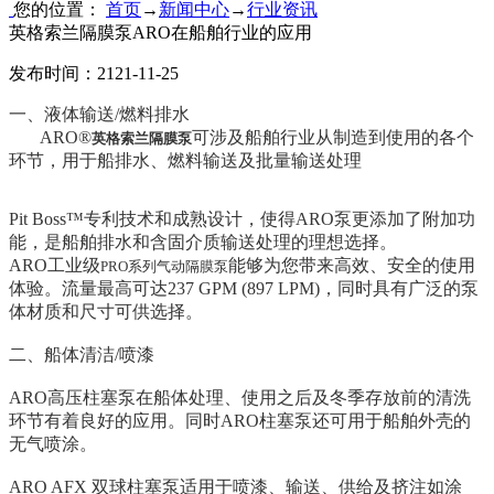
您的位置：
首页
→
新闻中心
→
行业资讯
英格索兰隔膜泵ARO在船舶行业的应用
发布时间：2121-11-25
一、液体输送/燃料排水
ARO®
可涉及船舶行业从制造到使用的各个
英格索兰隔膜泵
环节，用于船排水、燃料输送及批量输送处理
Pit Boss™专利技术和成熟设计，使得ARO泵更添加了附加功
能，是船舶排水和含固介质输送处理的理想选择。
ARO工业级
能够为您带来高效、安全的使用
PRO系列气动隔膜泵
体验。流量最高可达237 GPM (897 LPM)，同时具有广泛的泵
体材质和尺寸可供选择。
二、船体清洁/喷漆
ARO高压柱塞泵在船体处理、使用之后及冬季存放前的清洗
环节有着良好的应用。同时ARO柱塞泵还可用于船舶外壳的
无气喷涂。
ARO AFX 双球柱塞泵适用于喷漆、输送、供给及挤注如涂